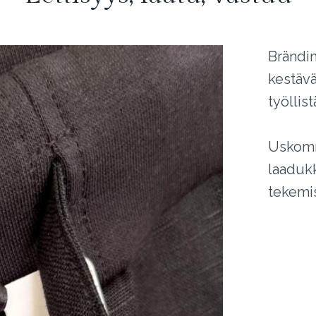
Brändim
kestävät
työllist
Uskomm
laadukk
tekemi