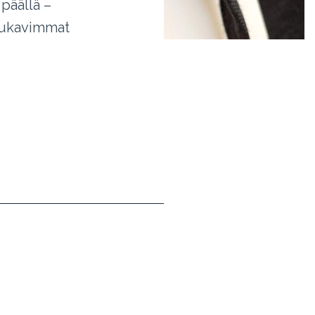
päällä –
mukavimmat