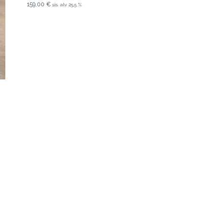
159,00
€
sis. alv 25,5 %