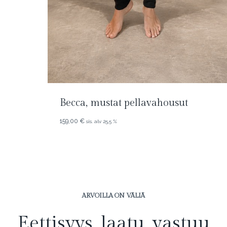
Becca, mustat pellavahousut
159,00
€
sis. alv 25,5 %
ARVOILLA ON VÄLIÄ
Eettisyys, laatu, vastuu